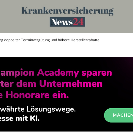
ng doppelter Terminvergütung und höhere Herstellerrabatte
rungen