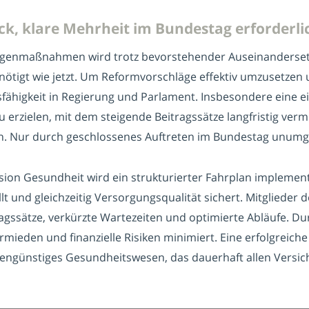
k, klare Mehrheit im Bundestag erforderli
genmaßnahmen wird trotz bevorstehender Auseinanderset
ötigt wie jetzt. Um Reformvorschläge effektiv umzusetzen u
fähigkeit in Regierung und Parlament. Insbesondere eine e
u erzielen, mit dem steigende Beitragssätze langfristig ver
en. Nur durch geschlossenes Auftreten im Bundestag unumg
on Gesundheit wird ein strukturierter Fahrplan implementi
lt und gleichzeitig Versorgungsqualität sichert. Mitglieder
ragssätze, verkürzte Wartezeiten und optimierte Abläufe. Du
rmieden und finanzielle Risiken minimiert. Eine erfolgreiche
tengünstiges Gesundheitswesen, das dauerhaft allen Versi