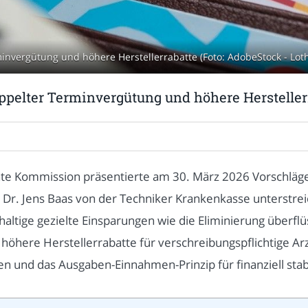
nvergütung und höhere Herstellerrabatte (Foto: AdobeStock - Lot
ppelter Terminvergütung und höhere Hersteller
e Kommission präsentierte am 30. März 2026 Vorschläge,
 Dr. Jens Baas von der Techniker Krankenkasse unterstreic
altige gezielte Einsparungen wie die Eliminierung überfl
höhere Herstellerrabatte für verschreibungspflichtige Ar
den und das Ausgaben-Einnahmen-Prinzip für finanziell sta