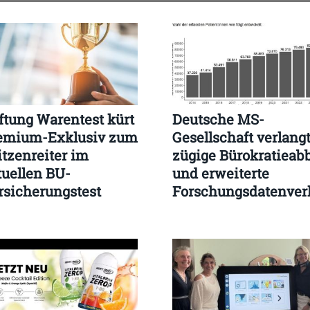
iftung Warentest kürt
Deutsche MS-
emium-Exklusiv zum
Gesellschaft verlang
itzenreiter im
zügige Bürokratieab
tuellen BU-
und erweiterte
rsicherungstest
Forschungsdatenver
jetzt