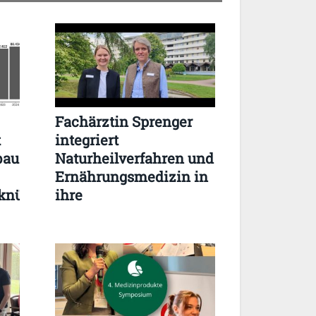
Fachärztin Sprenger
t
integriert
bau
Naturheilverfahren und
Ernährungsmedizin in
knüpfung
ihre
Behandlungskompetenz