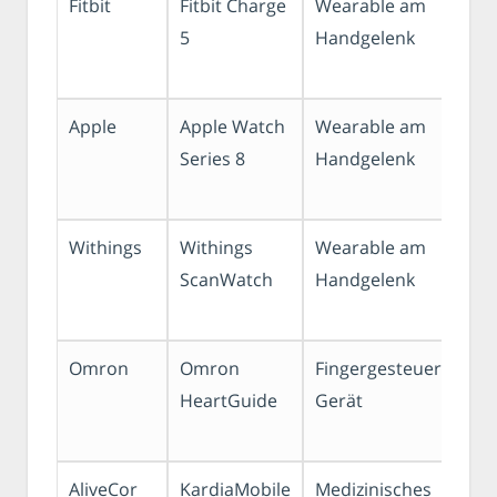
Fitbit
Fitbit Charge
Wearable am
5
Handgelenk
Apple
Apple Watch
Wearable am
Series 8
Handgelenk
Withings
Withings
Wearable am
ScanWatch
Handgelenk
Omron
Omron
Fingergesteuertes
HeartGuide
Gerät
AliveCor
KardiaMobile
Medizinisches