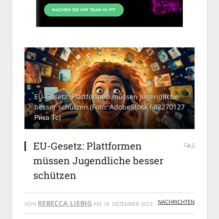
EU-Gesetz: Plattformen müssen Jugendliche
besser schützen (Foto: AdobeStock 662270127
Рика Тс)
EU-Gesetz: Plattformen
0
müssen Jugendliche besser
schützen
NACHRICHTEN
REBECCA LIEBIG
VON
AM
18. DEZEMBER 2023