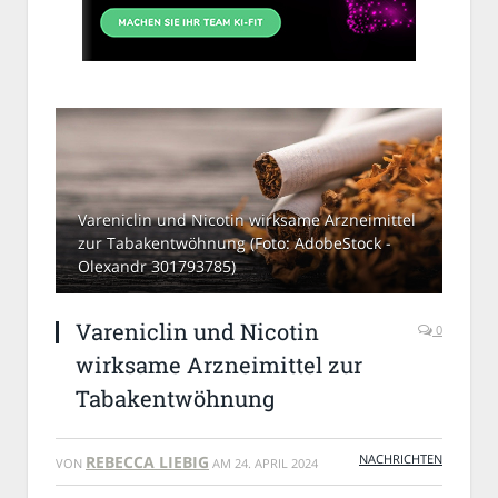
Vareniclin und Nicotin wirksame Arzneimittel
zur Tabakentwöhnung (Foto: AdobeStock -
Olexandr 301793785)
Vareniclin und Nicotin
0
wirksame Arzneimittel zur
Tabakentwöhnung
NACHRICHTEN
REBECCA LIEBIG
VON
AM
24. APRIL 2024